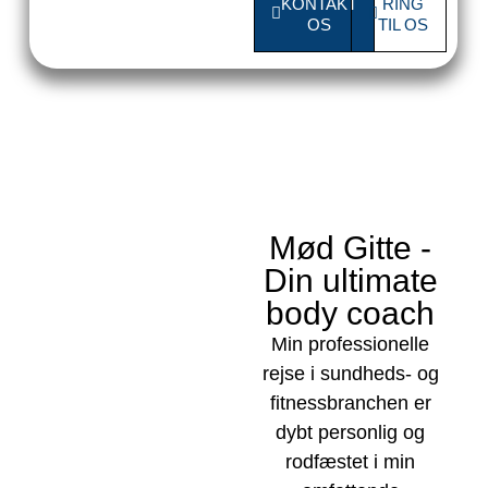
KONTAKT
RING
OS
TIL OS
Mød Gitte -
Din ultimate
body coach
Min professionelle
rejse i sundheds- og
fitnessbranchen er
dybt personlig og
rodfæstet i min