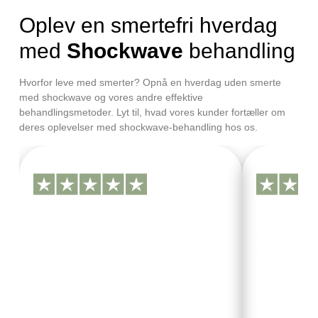
Oplev en smertefri hverdag
med
Shockwave
behandling
Hvorfor leve med smerter? Opnå en hverdag uden smerte
med shockwave og vores andre effektive
behandlingsmetoder. Lyt til, hvad vores kunder fortæller om
deres oplevelser med shockwave-behandling hos os.
Patricia, 26 år
Mikkel,
Efter min første shockwave-behandling
Min første 
hos Ultimate Body Coach, oplevede jeg
Ultimate Bo
stor lindring i min kroniske hælspore.
min tennisal
Behandlingen var overraskende
mindsket, o
behagelig, og jeg mærker allerede en
hurtige effe
forskel i min gang.
behandlinge