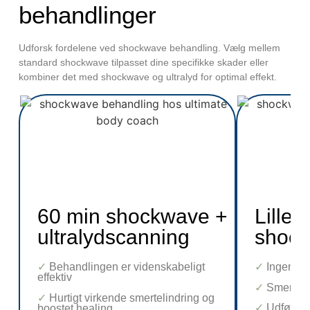
behandlinger
Udforsk fordelene ved shockwave behandling. Vælg mellem
standard shockwave tilpasset dine specifikke skader eller
kombiner det med shockwave og ultralyd for optimal effekt.
60 min shockwave +
Lille
ultralydscanning
shock
✓ Behandlingen er videnskabeligt
✓ Ingen bi
effektiv
✓ Smertel
✓ Hurtigt virkende smertelindring og
✓ Udført a
boostet healing