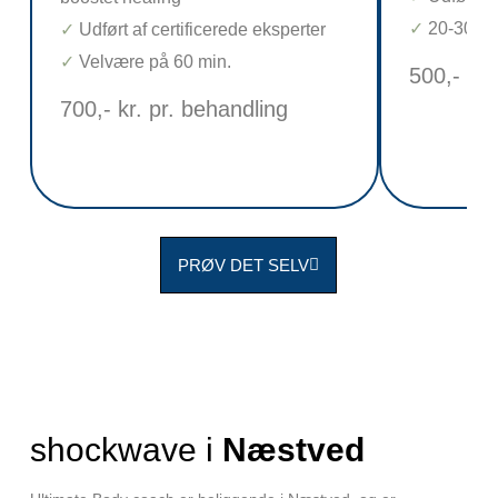
✓ 20-30 m
✓ Udført af certificerede eksperter
✓ Velvære på 60 min.
500,- kr.
700,- kr. pr. behandling
PRØV DET SELV
shockwave i
Næstved