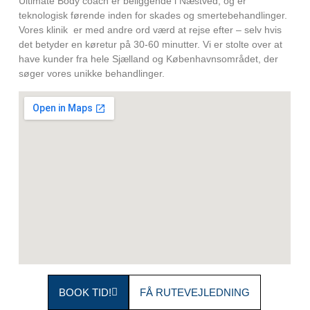
Ultimate Body coach er beliggende i Næstved, og er
teknologisk førende inden for skades og smertebehandlinger.
Vores klinik er med andre ord værd at rejse efter – selv hvis
det betyder en køretur på 30-60 minutter. Vi er stolte over at
have kunder fra hele Sjælland og Københavnsområdet, der
søger vores unikke behandlinger.
BOOK TID!
FÅ RUTEVEJLEDNING