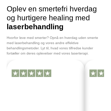
Oplev en smertefri hverdag
og hurtigere healing med
laserbehandling
Hvorfor leve med smerter? Opnå en hverdag uden smerte
med laserbehandling og vores andre effektive
behandlingsmetoder. Lyt til, hvad vores tilfredse kunder
fortæller om deres oplevelser med vores laserterapi.
Patricia, 26 år
Mikkel,
Efter min første laserbehandling hos
Jeg var skep
Ultimate Body Coach oplevede jeg en
laserterapi-
utrolig forbedring af mine kroniske
været intet 
rygsmerter. Behandlingen var smertefri,
tennisalbue,
og jeg mærkede en øjeblikkelig forskel i
måneder, fø