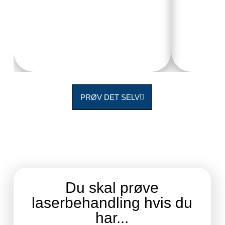
min mobilitet og smerteniveau. Jeg ser
Body Coach 
frem til flere sessioner!
team, og de
topklasse.
PRØV DET SELV
Du skal prøve
laserbehandling hvis du
har...