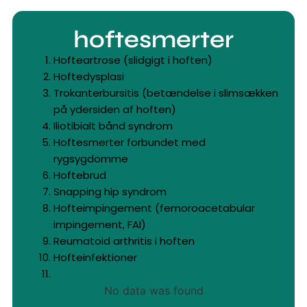
hoftesmerter
Hofteartrose (slidgigt i hoften)
Hoftedysplasi
Trokanterbursitis (betændelse i slimsækken
på ydersiden af hoften)
Iliotibialt bånd syndrom
Hoftesmerter forbundet med
rygsygdomme
Hoftebrud
Snapping hip syndrom
Hofteimpingement (femoroacetabular
impingement, FAI)
Reumatoid arthritis i hoften
Hofteinfektioner
No data was found