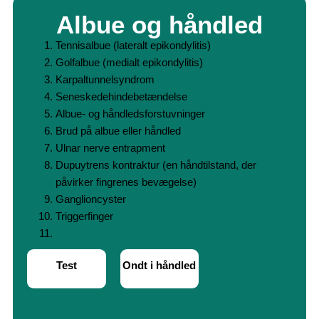
Albue og håndled
Tennisalbue (lateralt epikondylitis)
Golfalbue (medialt epikondylitis)
Karpaltunnelsyndrom
Seneskedehindebetændelse
Albue- og håndledsforstuvninger
Brud på albue eller håndled
Ulnar nerve entrapment
Dupuytrens kontraktur (en håndtilstand, der
påvirker fingrenes bevægelse)
Ganglioncyster
Triggerfinger
Test
Ondt i håndled